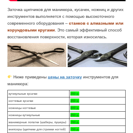
Заточка щипчиков для маникюра, кусачек, ножниц и других
инструментов выполняется с помощью высокоточного
современного оборудования –
станков с алмазными или
корундовыми кругами
. Это самый эффективный способ
восстановления поверхности, которая износилась.
Ниже приведены
цены на заточку
инструментов для
маникюра:
кутикульные кусачки
250 р.
ногтевые кусачки
250 р.
ножницы ногтевые
200 р.
ножницы кутикульные
250 р.
маникюрные лопатки (шаберы, пушеры)
150 р.
книпсеры (щипчики для стрижки ногтей)
150 р.