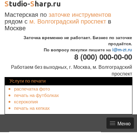
S
tudio-
S
harp.ru
Мастерская по
заточке инструментов
рядом с
м. Волгоградский проспект
в
Москве
Заточка временно не работает. Бизнес по заточке
продаётся.
По вопросу покупки пишите на
i@m-zt.ru
8 (000) 000-00-00
Работаем без выходных, г. Москва, м. Волгоградский
проспект
Услуги по печати
распечатка фото
печать на футболках
ксерокопия
печать на кепках
Меню