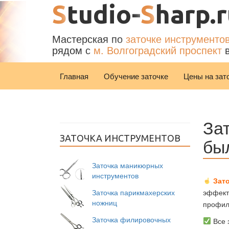
S
tudio-
S
harp.
Мастерская по
заточке инструменто
рядом с
м. Волгоградский проспект
в
Главная
Обучение заточке
Цены на зат
За
ЗАТОЧКА ИНСТРУМЕНТОВ
бы
Заточка маникюрных
инструментов
Зат
Заточка парикмахерских
эффект
ножниц
профила
Заточка филировочных
Все з