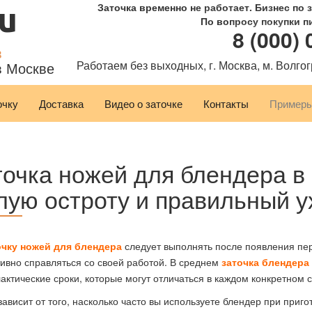
ru
Заточка временно не работает. Бизнес по 
По вопросу покупки п
8 (000)
в
Работаем без выходных, г. Москва, м. Волго
 Москве
очку
Доставка
Видео о заточке
Контакты
Примеры
точка ножей для блендера в 
лую остроту и правильный у
очку ножей для блендера
следует выполнять после появления пер
ивно справляться со своей работой. В среднем
заточка блендера
ктические сроки, которые могут отличаться в каждом конкретном с
ависит от того, насколько часто вы используете блендер при приго