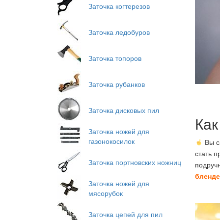
Заточка когтерезов
Заточка ледобуров
Заточка топоров
Заточка рубанков
Заточка дисковых пил
Как
Заточка ножей для
газонокосилок
Вы с
стать п
Заточка портновских ножниц
подручн
бленде
Заточка ножей для
мясорубок
Заточка цепей для пил