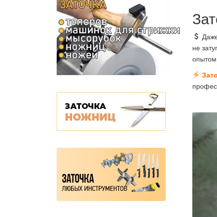
Зат
Даже
не зату
опытом 
Зат
профес