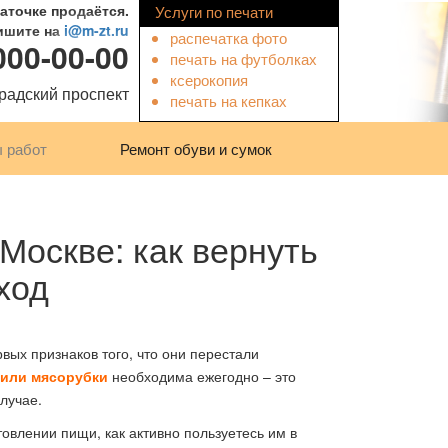
заточке продаётся.
Услуги по печати
ишите на
i@m-zt.ru
распечатка фото
 000-00-00
печать на футболках
ксерокопия
градский проспект
печать на кепках
 работ
Ремонт обуви и сумок
Мастерская по ремонту на Таганской
Москве: как вернуть
ход
вых признаков того, что они перестали
 или мясорубки
необходима ежегодно – это
лучае.
товлении пищи, как активно пользуетесь им в